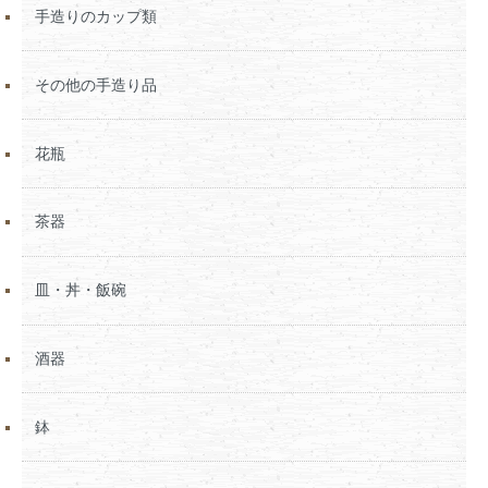
手造りのカップ類
その他の手造り品
花瓶
茶器
皿・丼・飯碗
酒器
鉢