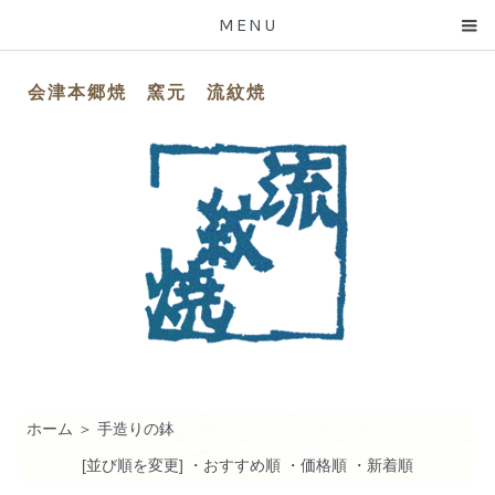
MENU
会津本郷焼 窯元 流紋焼
ホーム
＞
手造りの鉢
[並び順を変更]
・おすすめ順
・価格順
・新着順